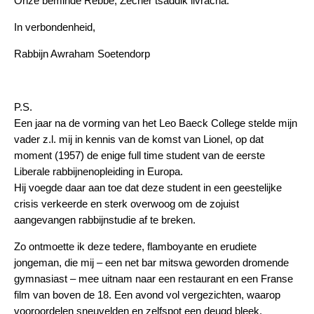
Onze beminde Rebbe, Zecher tsaddik livracha.
In verbondenheid,
Rabbijn Awraham Soetendorp
P.S.
Een jaar na de vorming van het Leo Baeck College stelde mijn
vader z.l. mij in kennis van de komst van Lionel, op dat
moment (1957) de enige full time student van de eerste
Liberale rabbijnenopleiding in Europa.
Hij voegde daar aan toe dat deze student in een geestelijke
crisis verkeerde en sterk overwoog om de zojuist
aangevangen rabbijnstudie af te breken.
Zo ontmoette ik deze tedere, flamboyante en erudiete
jongeman, die mij – een net bar mitswa geworden dromende
gymnasiast – mee uitnam naar een restaurant en een Franse
film van boven de 18. Een avond vol vergezichten, waarop
vooroordelen sneuvelden en zelfspot een deugd bleek.