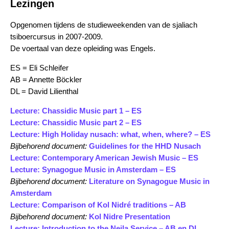
Lezingen
Opgenomen tijdens de studieweekenden van de sjaliach
tsiboercursus in 2007-2009.
De voertaal van deze opleiding was Engels.
ES = Eli Schleifer
AB = Annette Böckler
DL = David Lilienthal
Lecture: Chassidic Music part 1 – ES
Lecture: Chassidic Music part 2 – ES
Lecture: High Holiday nusach: what, when, where? – ES
Bijbehorend document:
Guidelines for the HHD Nusach
Lecture: Contemporary American Jewish Music – ES
Lecture: Synagogue Music in Amsterdam – ES
Bijbehorend document:
Literature on Synagogue Music in
Amsterdam
Lecture: Comparison of Kol Nidré traditions – AB
Bijbehorend document:
Kol Nidre Presentation
Lecture: Introduction to the Neila Service – AB en DL