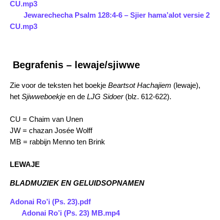
CU.mp3
Jewarechecha Psalm 128:4-6 – Sjier hama’alot versie 2
CU.mp3
Begrafenis – lewaje/sjiwwe
Zie voor de teksten het boekje
Beartsot Hachajiem
(lewaje),
het
Sjiwweboekje
en de
LJG Sidoer
(blz. 612-622).
CU = Chaim van Unen
JW = chazan Josée Wolff
MB = rabbijn Menno ten Brink
LEWAJE
BLADMUZIEK EN GELUIDSOPNAMEN
Adonai Ro’i (Ps. 23).pdf
Adonai Ro’i (Ps. 23) MB.mp4