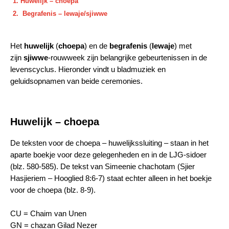
Huwelijk – choepa
Begrafenis – lewaje/sjiwwe
Het
huwelijk
(
choepa
) en de
begrafenis
(
lewaje
) met
zijn
sjiwwe
-rouwweek zijn belangrijke gebeurtenissen in de
levenscyclus. Hieronder vindt u bladmuziek en
geluidsopnamen van beide ceremonies.
Huwelijk – choepa
De teksten voor de choepa – huwelijkssluiting – staan in het
aparte boekje voor deze gelegenheden en in de LJG-sidoer
(blz. 580-585). De tekst van Simeenie chachotam (Sjier
Hasjieriem – Hooglied 8:6-7) staat echter alleen in het boekje
voor de choepa (blz. 8-9).
CU = Chaim van Unen
GN = chazan Gilad Nezer