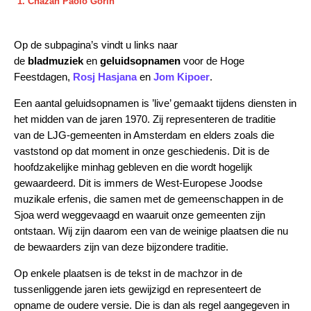
Chazan Paolo Gorin
Op de subpagina’s vindt u links naar
de
bladmuziek
en
geluidsopnamen
voor de Hoge
Feestdagen,
Rosj Hasjana
en
Jom Kipoer
.
Een aantal geluidsopnamen is ’live’ gemaakt tijdens diensten in
het midden van de jaren 1970. Zij representeren de traditie
van de LJG-gemeenten in Amsterdam en elders zoals die
vaststond op dat moment in onze geschiedenis. Dit is de
hoofdzakelijke minhag gebleven en die wordt hogelijk
gewaardeerd. Dit is immers de West-Europese Joodse
muzikale erfenis, die samen met de gemeenschappen in de
Sjoa werd weggevaagd en waaruit onze gemeenten zijn
ontstaan. Wij zijn daarom een van de weinige plaatsen die nu
de bewaarders zijn van deze bijzondere traditie.
Op enkele plaatsen is de tekst in de machzor in de
tussenliggende jaren iets gewijzigd en representeert de
opname de oudere versie. Die is dan als regel aangegeven in